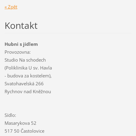
« Zpět
Kontakt
Hubni s jídlem
Provozovna:
Studio Na schodech
(Poliklinika U sv. Havla
- budova za kostelem),
Svatohavelská 266
Rychnov nad Kněžnou
Sídlo:
Masarykova 52
517 50 Častolovice